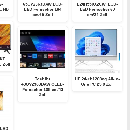
y-
65UV2363DAW LCD-
L24H550X2CWI LCD-
ra HD
LED Fernseher 164
LED Fernseher 60
cm/65 Zoll
cm/24 Zoll
1KT
 Zoll
Toshiba
HP 24-cb1208ng All-in-
43QV2363DAW QLED-
One PC 23,8 Zoll
Fernseher 108 cm/43
Zoll
 LED-