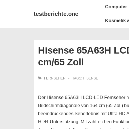
↓
Main
Computer
Zum
Navigation
testberichte.one
Inhalt
Kosmetik &
Hisense 65A63H LCD
cm/65 Zoll
FERNSEHER
TAGS:
HISENSE
Der Hisense 65A63H LCD-LED Fernseher mi
Bildschirmdiagonale von 164 cm (65 Zoll) bie
beeindruckendes Seherlebnis mit Ultra HD 
HDR-Unterstützung. Mit zahlreichen Funkti