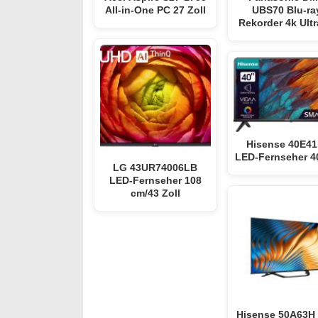
All-in-One PC 27 Zoll
UBS70 Blu-ra
Rekorder 4k Ult
Hisense 40E4
LED-Fernseher 40
LG 43UR74006LB
LED-Fernseher 108
cm/43 Zoll
Hisense 50A63H