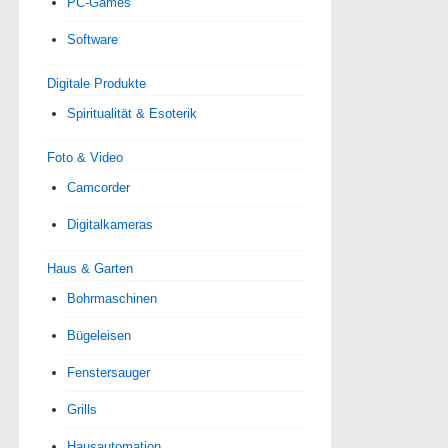
PC-Games
Software
Digitale Produkte
Spiri­tua­lität & Esoterik
Foto & Video
Camcorder
Digitalkameras
Haus & Garten
Bohrmaschinen
Bügeleisen
Fenstersauger
Grills
Hausautomation