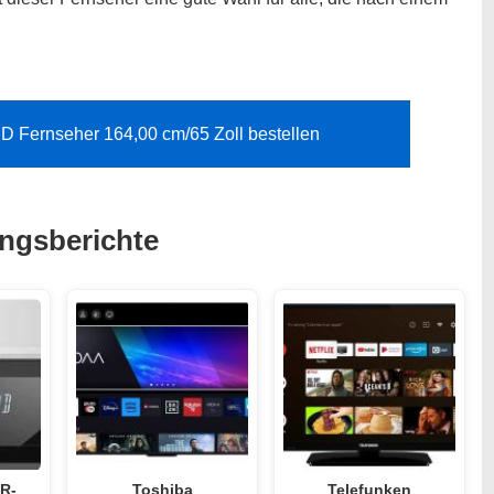
Fernseher 164,00 cm/65 Zoll bestellen
ungsberichte
R-
Toshiba
Telefunken