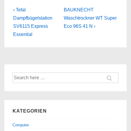
Beitragsnavigation
Previous
Next
‹ Tefal
BAUKNECHT
Post
Post
Dampfbügelstation
Waschtrockner WT Super
is
is
SV6115 Express
Eco 96S 41 N ›
Essential
Suche
nach:
KATEGORIEN
Computer