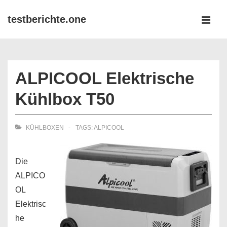
↓
testberichte.one
Zum
MEN
Inhalt
Main
Navigation
ALPICOOL Elektrische
Kühlbox T50
KÜHLBOXEN
TAGS:
ALPICOOL
Die
ALPICO
OL
Elektrisc
he